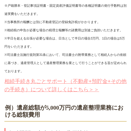
※戸籍謄本・登記事項証明書・固定資産評価証明書等の各種証明書の発行手数料は別
途実費をいただきます。
※当事務所の報酬とは別に不動産登記の登録免許税がかかります。
※相続税の申告が必要な場合の税理士報酬等の諸費用は別途ご負担いただきます。
※半日を超える出張が必要な場合は、日当として半日の場合3万円、1日の場合は5万
円をいただきます。
※司法書士法施行規則第31条において、司法書士の附帯業務として相続人からの依頼
に基づき、遺産管理人として遺産整理業務を業として行うことができる旨が定められ
ております。
相続手続き丸ごとサポート（不動産+預貯金+その他
の手続き）について詳しくはこちら＞＞
例）遺産総額が5,000万円の遺産整理業務にお
ける総額費用