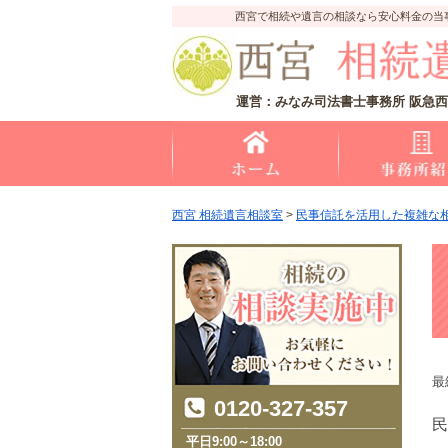
西宮で相続や遺言の相談なら安心料金の当
運営：みなみ司法書士事務所 阪急西
西宮 相続遺言相談室
>
民事信託を活用した複雑な
最
0120-327-357
民
平日9:00～18:00