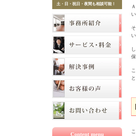
土・日・祝日・夜間も相談可能！
Ａ
い
そ
い
し
保
こ
と
こ
Content menu