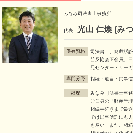
みなみ司法書士事務所
光山 仁煥 (み
代表
保有資格
司法書士、簡裁訴
普及協会正会員、日
見センター・リー
専門分野
相続・遺言・民事
経歴
みなみ司法書士事
ご自身の「財産管
相続手続きまで最
では民事信託にも
も厚い。また、相続