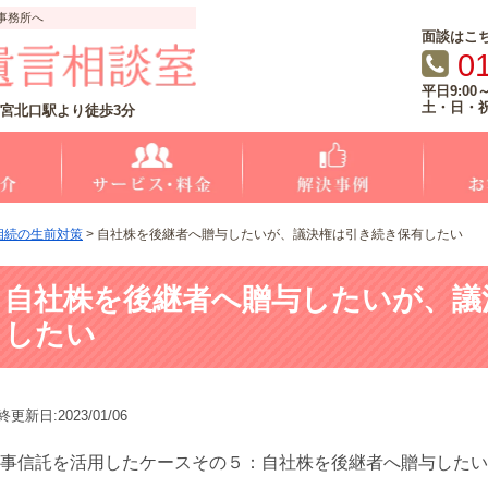
事務所へ
面談はこ
0
平日9:00～
土・日・
宮北口駅より徒歩3分
相続の生前対策
>
自社株を後継者へ贈与したいが、議決権は引き続き保有したい
自社株を後継者へ贈与したいが、
したい
終更新日:2023/01/06
事信託を活用したケースその５：自社株を後継者へ贈与したい