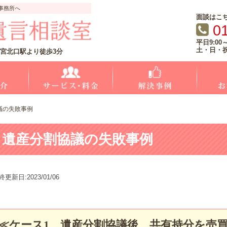
事務所へ
面談はこ
0
平日9:00～
土・日・
宮北口駅より徒歩3分
議の失敗事例
遺産分割協議の失敗事例
終更新日:2023/01/06
≪ケース
1
遺産分割協議後、共有持分を売買