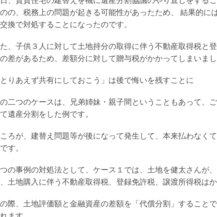
日、賃貸住宅の建替えを機に遺産分割協議のやり直しをするこ
のの、税務上の問題が起きる可能性があったため、 結果的に
交換で対処することになったのです。
た、子供３人に対して土地持分の取得に伴う不動産取得税と登
の差があるため、差額分に対して贈与税がかかってしまいまし
とりあえず共有にしておこう」は後で悔いを残すことに
の二つのケースは、兄弟姉妹・親子間ということもあって、ご
て遺産分割をした例です。
ころが、建替え問題等が後になって発生して、本来払わなくて
です。
つの事例の対処法として、ケース１では、土地を健太さんが、
、土地購入に伴う不動産取得税、登録免許税、譲渡所得税はか
の際、土地評価額と金融資産の差額を「代償分割」することで
れます。