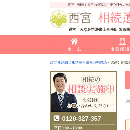
西宮で相続や遺言の相談なら安心料金の当
運営：みなみ司法書士事務所 阪急西
西宮 相続遺言相談室
>
遺産分割協議
>
遺産分割協
最
0120-327-357
平日9:00～18:00