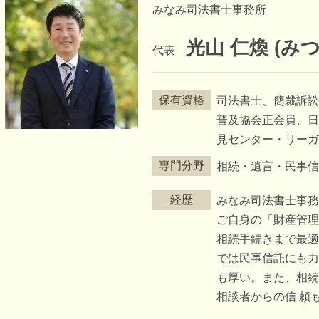
みなみ司法書士事務所
光山 仁煥 (み
代表
保有資格
司法書士、簡裁訴
普及協会正会員、日
見センター・リー
専門分野
相続・遺言・民事
経歴
みなみ司法書士事
ご自身の「財産管
相続手続きまで最
では民事信託にも
も厚い。また、相続
相談者からの信 頼