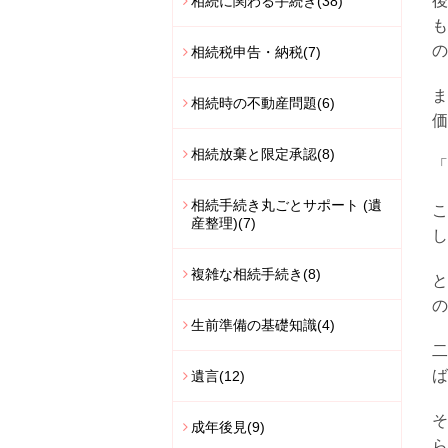
後
相続に関わる手続き
(38)
も
の
相続税申告・納税
(7)
ま
相続時の不動産問題
(6)
価
相続放棄と限定承認
(8)
「
相続手続き丸ごとサポート (遺
こ
産整理)
(7)
し
複雑な相続手続き
(8)
と
の
生前準備の基礎知識
(4)
二
ば
遺言
(12)
そ
成年後見
(9)
ら