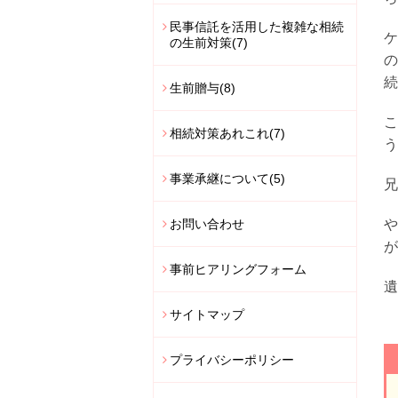
民事信託を活用した複雑な相続
ケ
の生前対策
(7)
の
続
生前贈与
(8)
こ
相続対策あれこれ
(7)
う
事業承継について
(5)
兄
お問い合わせ
や
が
事前ヒアリングフォーム
遺
サイトマップ
プライバシーポリシー