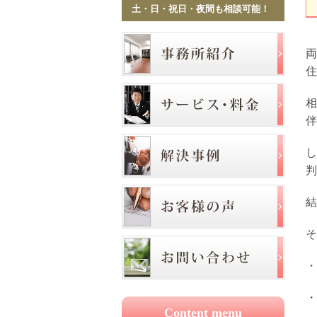
土・日・祝日・夜間も相談可能！
両
住
相
伴
し
判
結
そ
・
・
Content menu